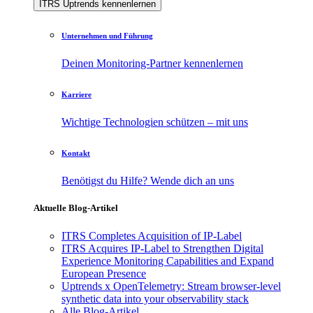
ITRS Uptrends kennenlernen
Unternehmen und Führung
Deinen Monitoring-Partner kennenlernen
Karriere
Wichtige Technologien schützen – mit uns
Kontakt
Benötigst du Hilfe? Wende dich an uns
Aktuelle Blog-Artikel
ITRS Completes Acquisition of IP-Label
ITRS Acquires IP-Label to Strengthen Digital
Experience Monitoring Capabilities and Expand
European Presence
Uptrends x OpenTelemetry: Stream browser-level
synthetic data into your observability stack
Alle Blog-Artikel