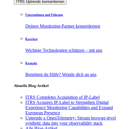
ITRS Uptrends kennenlernen
Unternehmen und Führung
Deinen Monitoring-Partner kennenlernen
Karriere
Wichtige Technologien schützen – mit uns
Kontakt
Benötigst du Hilfe? Wende dich an uns
Aktuelle Blog-Artikel
ITRS Completes Acquisition of IP-Label
ITRS Acquires IP-Label to Strengthen Digital
Experience Monitoring Capabilities and Expand
European Presence
Uptrends x OpenTelemetry: Stream browser-level
synthetic data into your observability stack
Alle Blog-Artikel