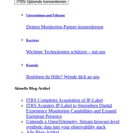
ITRS Uptrends kennenlernen
Unternehmen und Führung
Deinen Monitoring-Partner kennenlernen
Karriere
Wichtige Technologien schützen – mit uns
Kontakt
Benötigst du Hilfe? Wende dich an uns
Aktuelle Blog-Artikel
ITRS Completes Acquisition of IP-Label
ITRS Acquires IP-Label to Strengthen Digital
Experience Monitoring Capabilities and Expand
European Presence
Uptrends x OpenTelemetry: Stream browser-level
synthetic data into your observability stack
Alle Blog-Artikel