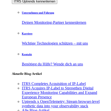
ITRS Uptrends kennenlernen
Unternehmen und Führung
Deinen Monitoring-Partner kennenlernen
Karriere
Wichtige Technologien schützen – mit uns
Kontakt
Benötigst du Hilfe? Wende dich an uns
Aktuelle Blog-Artikel
ITRS Completes Acquisition of IP-Label
ITRS Acquires IP-Label to Strengthen Digital
Experience Monitoring Capabilities and Expand
European Presence
Uptrends x OpenTelemetry: Stream browser-level
synthetic data into your observability stack
Alle Blog-Artikel